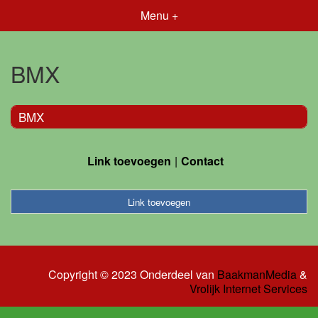
Menu +
BMX
BMX
Link toevoegen
Contact
Link toevoegen
Copyright © 2023 Onderdeel van
BaakmanMedia
&
Vrolijk Internet Services