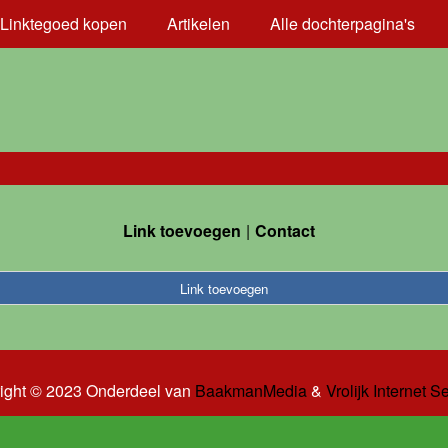
Linktegoed kopen
Artikelen
Alle dochterpagina's
Link toevoegen
Contact
Link toevoegen
ight © 2023 Onderdeel van
BaakmanMedia
&
Vrolijk Internet S